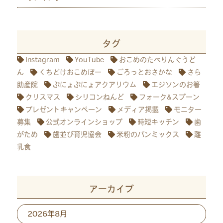
タグ
Instagram
YouTube
おこめのたべりんぐうど
ん
くちどけおこめぼー
ごろっとおさかな
さら
助産院
ぷにょぷにょアクアリウム
エジソンのお箸
クリスマス
シリコンねんど
フォーク&スプーン
プレゼントキャンペーン
メディア掲載
モニター
募集
公式オンラインショップ
時短キッチン
歯
がため
歯並び育児協会
米粉のパンミックス
離
乳食
アーカイブ
ア
ー