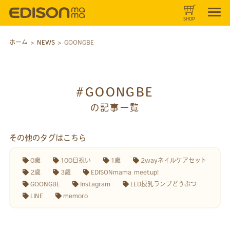
SHOP
ホーム
>
NEWS
>
GOONGBE
#GOONGBE
の記事一覧
その他のタグはこちら
0歳
100日祝い
1歳
2wayネイルケアセット
2歳
3歳
EDISONmama meetup!
GOONGBE
Instagram
LED授乳ランプどうぶつ
LINE
memoro