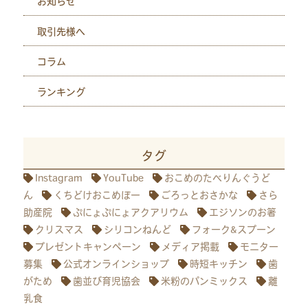
お知らせ
取引先様へ
コラム
ランキング
タグ
Instagram
YouTube
おこめのたべりんぐうど
ん
くちどけおこめぼー
ごろっとおさかな
さら
助産院
ぷにょぷにょアクアリウム
エジソンのお箸
クリスマス
シリコンねんど
フォーク&スプーン
プレゼントキャンペーン
メディア掲載
モニター
募集
公式オンラインショップ
時短キッチン
歯
がため
歯並び育児協会
米粉のパンミックス
離
乳食