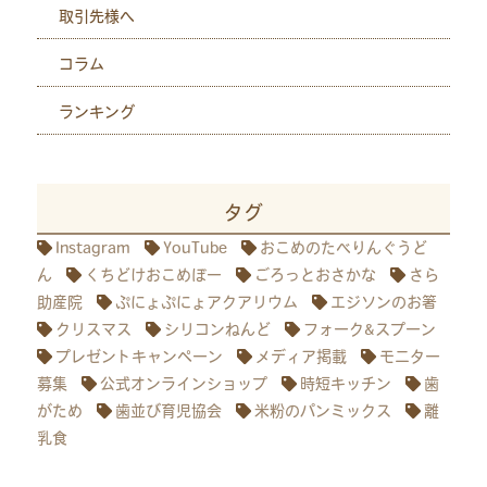
取引先様へ
コラム
ランキング
タグ
Instagram
YouTube
おこめのたべりんぐうど
ん
くちどけおこめぼー
ごろっとおさかな
さら
助産院
ぷにょぷにょアクアリウム
エジソンのお箸
クリスマス
シリコンねんど
フォーク&スプーン
プレゼントキャンペーン
メディア掲載
モニター
募集
公式オンラインショップ
時短キッチン
歯
がため
歯並び育児協会
米粉のパンミックス
離
乳食