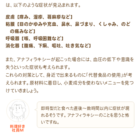
は、以下のような症状が見込まれます。
皮膚【痒み、湿疹、蕁麻疹など】
粘膜【目のかゆみや充血、鼻水、鼻づまり、くしゃみ、のど
の痛みなど】
呼吸器【咳、呼吸困難など】
消化器【腹痛、下痢、嘔吐、吐き気など】
また、アナフィラキシーが起こった場合には、血圧の低下や意識を
失うといった症状も考えられます。
これらの対策として、身近で出来るものに「代替食品の使用」が考
えられます。原材料に着目し、小麦成分を使わないメニューを見つ
けていきましょう。
即時型だと食べた直後～数時間以内に症状が現
れるそうです。アナフィラキシーのことを思うと怖
いですね。
料理好き
社員M