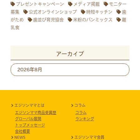
プレゼントキャンペーン
メディア掲載
モニター
募集
公式オンラインショップ
時短キッチン
歯
がため
歯並び育児協会
米粉のパンミックス
離
乳食
アーカイブ
ア
ー
カ
イ
ブ
エジソンママとは
コラム
エジソンママ商品受賞歴
コラム
グローバル展開
ランキング
トップメッセージ
会社概要
NEWS
エジソンママ会員