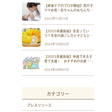
【産後ケアのプロが解説】男の子
ママ必見！赤ちゃんのおちんちん
ケアでよくある質問と解決策
2022年11月11日
【2025年最新版】冬至ってい
つ？冬至の過ごし方と子どもと楽
しむ「かぼちゃ」レシピ紹介
2024年10月02日
【2025年最新版】申請できる子
育て支援！ おすすめの出産・育
児の補助金5選 拡充された児童
2024年08月01日
手当も紹介
カテゴリー
プレスリリース