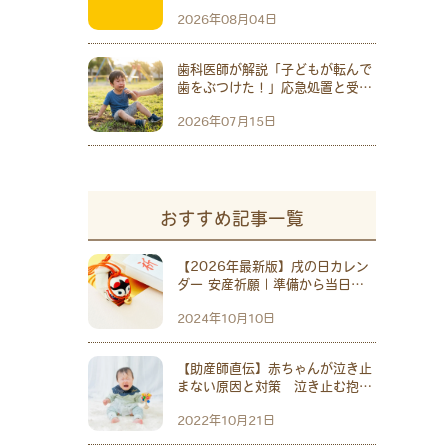
2026年08月04日
歯科医師が解説「子どもが転んで
歯をぶつけた！」応急処置と受診
の目安
2026年07月15日
おすすめ記事一覧
【2026年最新版】戌の日カレン
ダー 安産祈願｜準備から当日の
流れやマナーを解説 おすすめ神
2024年10月10日
社10選
【助産師直伝】赤ちゃんが泣き止
まない原因と対策 泣き止む抱っ
こ 9割ママが知らない？泣いて
2022年10月21日
いる意外な原因も