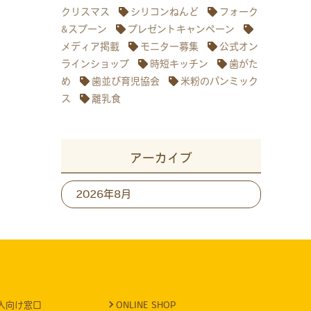
クリスマス
シリコンねんど
フォーク
&スプーン
プレゼントキャンペーン
メディア掲載
モニター募集
公式オン
ラインショップ
時短キッチン
歯がた
め
歯並び育児協会
米粉のパンミック
ス
離乳食
アーカイブ
ア
ー
カ
イ
ブ
人向け窓口
ONLINE SHOP