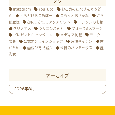
タグ
Instagram
YouTube
おこめのたべりんぐうど
ん
くちどけおこめぼー
ごろっとおさかな
さら
助産院
ぷにょぷにょアクアリウム
エジソンのお箸
クリスマス
シリコンねんど
フォーク&スプーン
プレゼントキャンペーン
メディア掲載
モニター
募集
公式オンラインショップ
時短キッチン
歯
がため
歯並び育児協会
米粉のパンミックス
離
乳食
アーカイブ
ア
ー
カ
イ
ブ