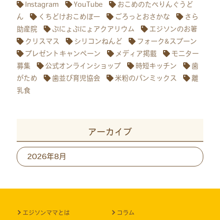
Instagram
YouTube
おこめのたべりんぐうど
ん
くちどけおこめぼー
ごろっとおさかな
さら
助産院
ぷにょぷにょアクアリウム
エジソンのお箸
クリスマス
シリコンねんど
フォーク&スプーン
プレゼントキャンペーン
メディア掲載
モニター
募集
公式オンラインショップ
時短キッチン
歯
がため
歯並び育児協会
米粉のパンミックス
離
乳食
アーカイブ
ア
ー
カ
イ
ブ
エジソンママとは
コラム